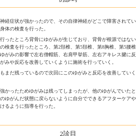
神経症状が強かったので、その自律神経がどこで障害されてい
身体の検査を行った。
行ったところ背骨にゆがみが生じており、背骨が根源ではない
の検査を行ったところ、第2頚椎、第5頚椎、第8胸椎、第5腰
ゆがみの影響で左右僧帽筋、右肩甲挙筋、左右アキレス腱に反
がみや反応を改善していくように施術を行っていく。
もまだ残っているので次回にこのゆがみと反応を改善していく
強かったためゆがみは残ってしまったが、他のゆがんでいたと
のゆがんだ状態に戻らないように自分でできるアフターケアや
けるように指導を行った。
2診目