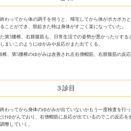
終わってから体の調子を伺うと、帰宅してから体がポカポカと
ることができ、朝起きた時は身体がすごく楽になっていた。
た第5腰椎、右腓腹筋も、日常生活での姿勢が悪かったりする
しまいこのようにゆがみや反応がまた出てくる。
頚椎、第5腰椎のゆがみは改善され左右僧帽筋、右腓腹筋の反
３診目
終わってから身体のゆがみが出ていないかもう一度検査を行っ
だけゆがんでおり、右僧帽筋に反応が出ているのでこの反応を
調整していく。