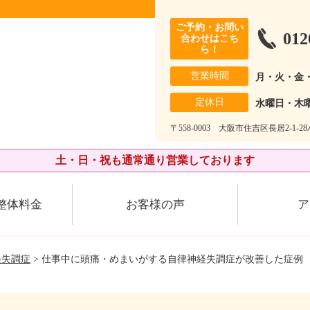
ご予約・お問い
012
合わせはこち
ら！
営業時間
月・火・金
定休日
水曜日・木
〒558-0003 大阪市住吉区長居2-1-
土・日・祝も通常通り営業しております
整体料金
お客様の声
ア
経失調症
> 仕事中に頭痛・めまいがする自律神経失調症が改善した症例