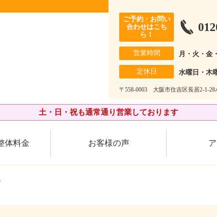
ご予約・お問い
012
合わせはこち
ら！
営業時間
月・火・金
定休日
水曜日・木
〒558-0003 大阪市住吉区長居2-1-
土・日・祝も通常通り営業しております
整体料金
お客様の声
ア
介