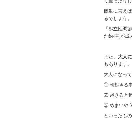
り座ったりし
簡単に言えば
るでしょう。
「起立性調節
た約4割が成
また、
大人に
もあります。
大人になって
①.朝起きる
②.起きると
③.めまいや
といったもの