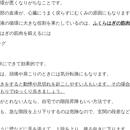
環が悪くなりがちなことです。
部の血液が、心臓にうまく戻らずにむくみの原因にもなります
液の循環に大きな役割を果たしているのは、
ふくらはぎの筋肉
はぎの筋肉を鍛えるには
ング
単にできて効果的です。
は、頭痛や肩こりのときには気分転換にもなります。
きをすると動悸や息切れを起こしやすい人もいます。その場合
もりでゆっくり歩きましょう。
がとれない人なら、自宅での階段昇降もいい方法です。
も、急な階段を上り下りするのは危険なので、玄関の段差など
うに壁などに手を添えて、１段を上り、後ろ向きに下ります。