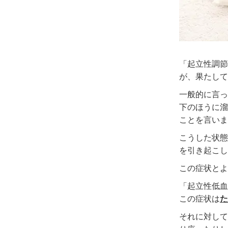
「起立性調節
が、果たして
一般的に言っ
下のほうに溜
ことを言いま
こうした状態
を引き起こし
この症状とよ
「起立性低血
この症状は
た
それに対して