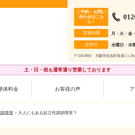
ご予約・お問い
012
合わせはこち
ら！
営業時間
月・火・金
定休日
水曜日・木
〒558-0003 大阪市住吉区長居2-1-
土・日・祝も通常通り営業しております
整体料金
お客様の声
ア
調節障害
> 大人にもある起立性調節障害？