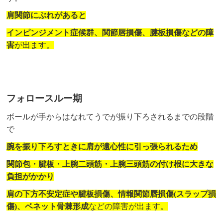
肩関節にぶれがあると
インピンジメント症候群、関節唇損傷、腱板損傷などの障
害
が出ます。
フォロースルー期
ボールが手からはなれてうでが振り下ろされるまでの段階
で
腕を振り下ろすときに肩が遠心性に引っ張られるため
関節包・腱板・上腕二頭筋・上腕三頭筋の付け根に
大きな
負担がかかり
肩の下方不安定症や
腱板損傷、情報関節唇損傷(スラップ損
傷)、ベネット骨棘形成
などの障害が出ます。