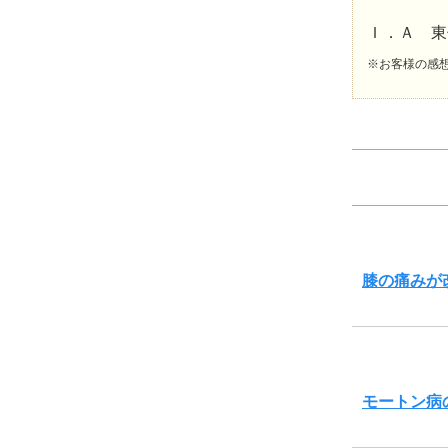
Ｉ．Ａ 
※お客様の感
膝の痛みが
モートン病