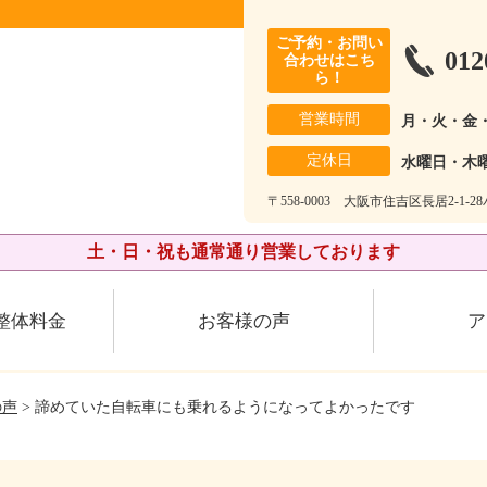
ご予約・お問い
012
合わせはこち
ら！
営業時間
月・火・金
定休日
水曜日・木
〒558-0003 大阪市住吉区長居2-1-
土・日・祝も通常通り営業しております
整体料金
お客様の声
ア
の声
> 諦めていた自転車にも乗れるようになってよかったです