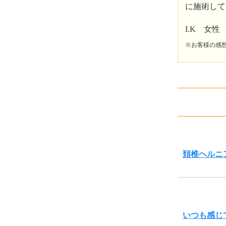
に施術して
I.K 女性
※お客様の感
頚椎ヘルニ
いつも感じ