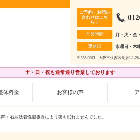
ご予約・お問い
012
合わせはこち
ら！
営業時間
月・火・金
定休日
水曜日・木
〒558-0003 大阪市住吉区長居2-1-
土・日・祝も通常通り営業しております
整体料金
お客様の声
ア
の声
> 石灰沈着性腱板炎により夜も眠れませんでした。