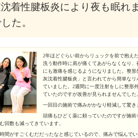
灰沈着性腱板炎により夜も眠れ
でした。
2年ほどぐらい前からリュックを前で抱え
洗う動作時に肩が痛くてあがらなくなり、
にも激痛を感じるようになりました。整形
灰沈着性腱板炎」と言われてから簡単なリ
ていました。2週間に一度注射をしに整形
ていたのですが改善が見られませんでした
一回目の施術で痛みがかなり軽減して驚き
頭痛もひどく薬に頼っていたのですが施術
む回数も減ってきています。
時間がすごくむだだったなと感じているので、痛みで悩んでい