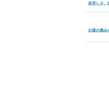
息苦しさ、
お腹の痛み