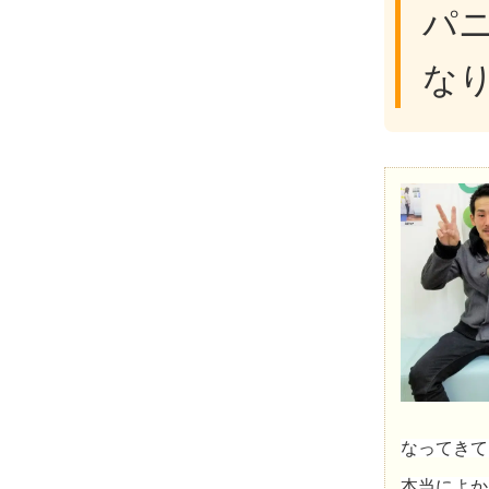
パ
な
なってきて
本当によか