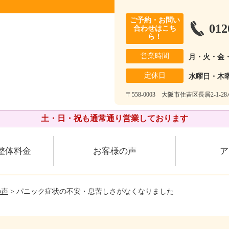
ご予約・お問い
012
合わせはこち
ら！
営業時間
月・火・金
定休日
水曜日・木
〒558-0003 大阪市住吉区長居2-1-
土・日・祝も通常通り営業しております
整体料金
お客様の声
ア
の声
> パニック症状の不安・息苦しさがなくなりました