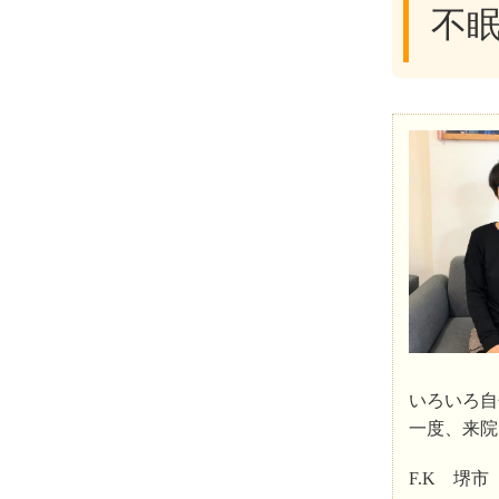
不
いろいろ自
一度、来院
F.K 堺市