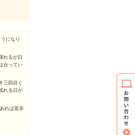
ようになり
寝れるが日
は合ってい
き三回目ぐ
眠れる日が
あれば是非