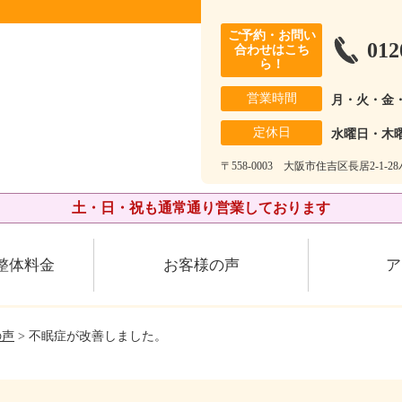
ご予約・お問い
012
合わせはこち
ら！
営業時間
月・火・金
定休日
水曜日・木
〒558-0003 大阪市住吉区長居2-1-
土・日・祝も通常通り営業しております
整体料金
お客様の声
ア
の声
> 不眠症が改善しました。