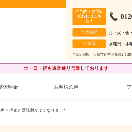
ご予約・お問い
012
合わせはこち
ら！
営業時間
月・火・金
定休日
水曜日・木
〒558-0003 大阪市住吉区長居2-1-
土・日・祝も通常通り営業しております
整体料金
お客様の声
ア
の声
> 痛めた野球肘がよくなりました