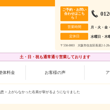
ご予約・お問い
012
合わせはこち
ら！
営業時間
月・火・金
定休日
水曜日・木
〒558-0003 大阪市住吉区長居2-1-
土・日・祝も通常通り営業しております
整体料金
お客様の声
ア
の声
> 上がらなかった右肩が挙がるようになりました