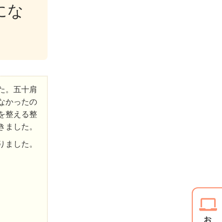
にな
た。五十肩
なかったの
を整える整
きました。
りました。